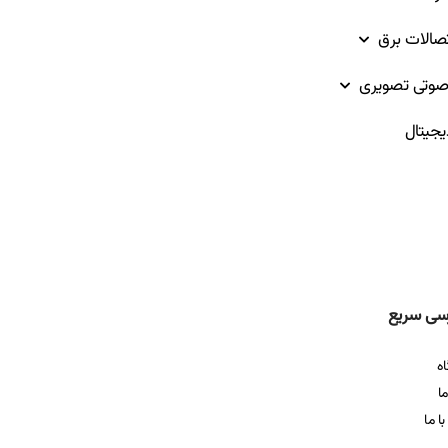
تصالات برق
وتی تصویری
یجیتال
سی سریع
ه
ما
ا ما