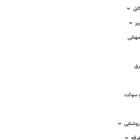
ابل
یز
هتابی
ق
و سوکت
روشنایی
فرقه