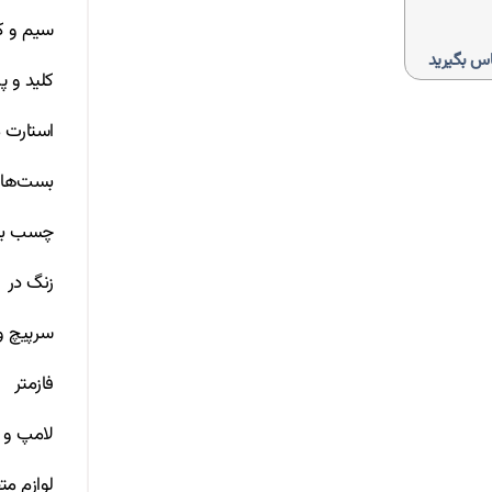
سیم و ک
س بگیرید
کلید و پر
استارت م
بست‌ها
چسب بر
زنگ در
سرپیچ 
فازمتر
لامپ و 
لوازم مت