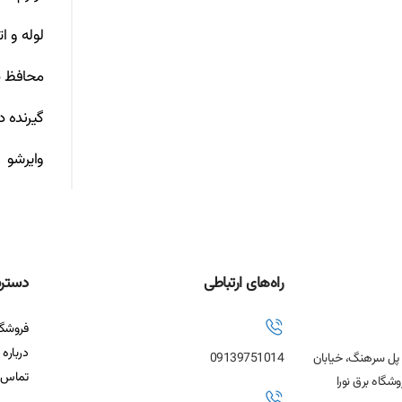
لوله و ا
محافظ ص
گیرنده د
وایرشو
راه‌های ارتباطی
دستر
فروشگا
درباره 
، پل سرهنگ، خیابان
09139751014
تماس ب
شگاه برق نورا