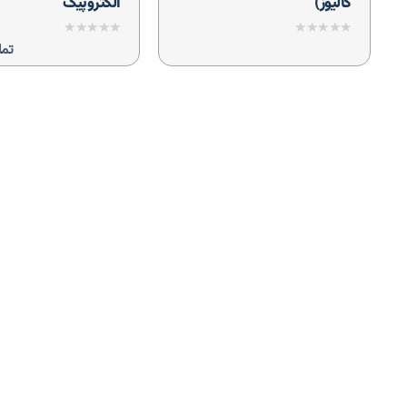
کالیوز)
الکتروپیک
نمره
نمره
تما
0
0
از
از
5
5