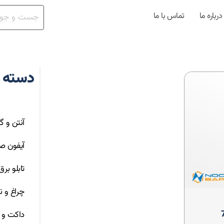
درباره ما
تماس با ما
دسته 
آنتن و گ
آیفون ص
تابلو بر
چراغ و ن
786
داکت و ت