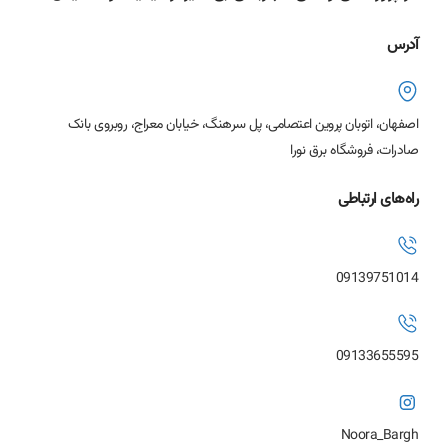
آدرس
اصفهان، اتوبان پروین اعتصامی، پل سرهنگ، خیابان معراج، روبروی بانک
صادرات، فروشگاه برق نورا
راه‌های ارتباطی
09139751014
09133655595
Noora_Bargh