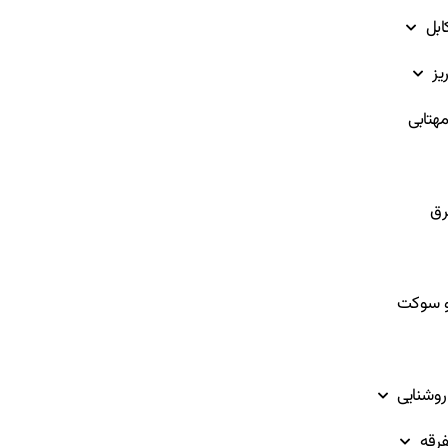
ابل
یز
هتابی
ق
و سوکت
روشنایی
فرقه