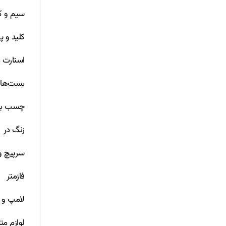
سیم و ک
کلید و پر
استارت م
بست‌ها
چسب بر
زنگ در
سرپیچ 
فازمتر
لامپ و 
لوازم مت