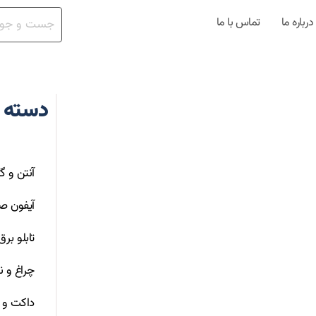
درباره ما
تماس با ما
دسته 
آنتن و گ
آیفون ص
تابلو بر
چراغ و ن
داکت و ت