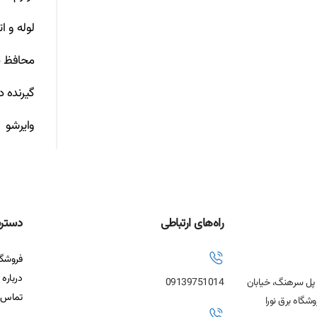
لوله و ا
محافظ ص
گیرنده د
وایرشو
راه‌های ارتباطی
دستر
فروشگا
درباره 
، پل سرهنگ، خیابان
09139751014
تماس ب
شگاه برق نورا