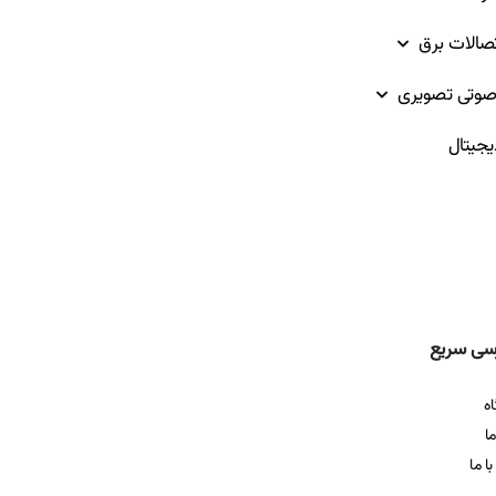
تصالات برق
وتی تصویری
یجیتال
سی سریع
ه
ما
ا ما