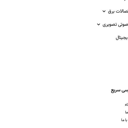
تصالات برق
وتی تصویری
یجیتال
سی سریع
ه
ما
ا ما