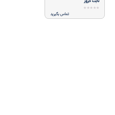
ثابت کروز
نمره
تماس بگیرید
0
از
5