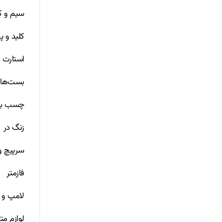
سیم و ک
کلید و پر
استارت م
بست‌ها
چسب بر
زنگ در
سرپیچ 
فازمتر
لامپ و 
لوازم مت