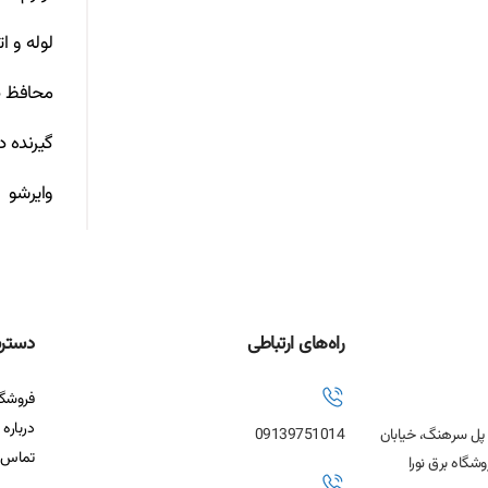
لوله و ا
محافظ ص
گیرنده د
وایرشو
راه‌های ارتباطی
دستر
فروشگا
درباره 
، پل سرهنگ، خیابان
09139751014
تماس ب
شگاه برق نورا