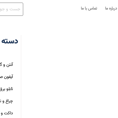
درباره ما
تماس با ما
دسته 
آنتن و گ
آیفون ص
تابلو بر
چراغ و ن
داکت و ت