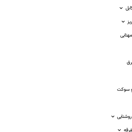
ابل
یز
هتابی
ق
و سوکت
روشنایی
فرقه