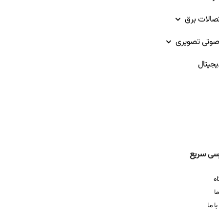
تصالات برق
وتی تصویری
یجیتال
سی سریع
ه
ما
ا ما