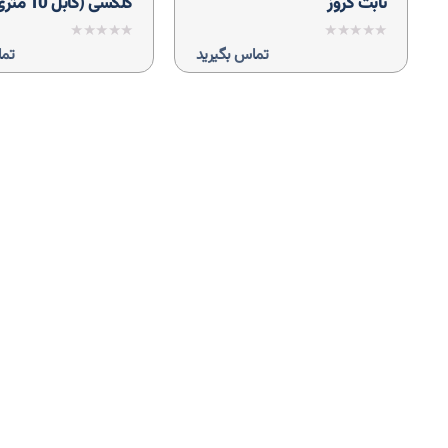
ثابت کروز
گلکسی (کابل 10 متری)
نمره
نمره
تماس بگیرید
تما
0
0
از
از
5
5