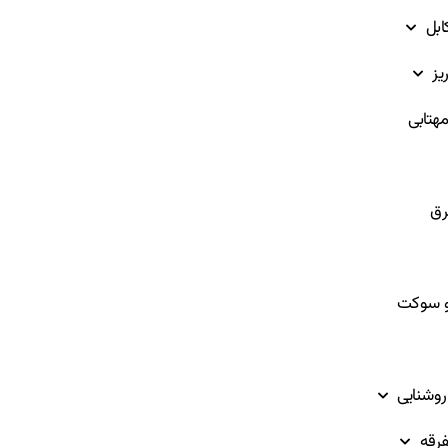
ابل
یز
هتابی
ق
و سوکت
روشنایی
فرقه