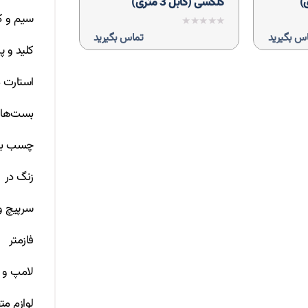
گلکسی (کابل 3 متری)
سیم و ک
نمره
س بگیرید
تماس بگیرید
0
کلید و پر
از
5
استارت م
بست‌ها
چسب بر
زنگ در
سرپیچ 
فازمتر
لامپ و 
لوازم مت