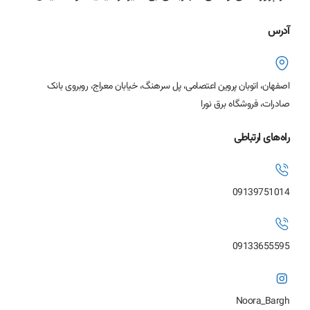
آدرس
اصفهان، اتوبان پروین اعتصامی، پل سرهنگ، خیابان معراج، روبروی بانک
صادرات، فروشگاه برق نورا
راه‌های ارتباطی
09139751014
09133655595
Noora_Bargh