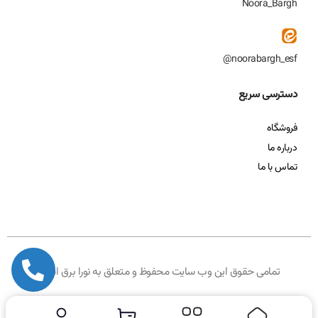
Noora_Bargh
noorabargh_esf@
دسترسی سریع
فروشگاه
درباره ما
تماس با ما
تمامی حقوق این وب سایت محفوظ و متعلق به نورا برق است