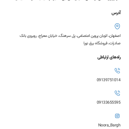
آدرس
اصفهان، اتوبان پروین اعتصامی، پل سرهنگ، خیابان معراج، روبروی بانک
صادرات، فروشگاه برق نورا
راه‌های ارتباطی
09139751014
09133655595
Noora_Bargh