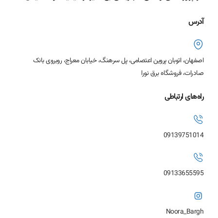
آدرس
اصفهان، اتوبان پروین اعتصامی، پل سرهنگ، خیابان معراج، روبروی بانک
صادرات، فروشگاه برق نورا
راه‌های ارتباطی
09139751014
09133655595
Noora_Bargh