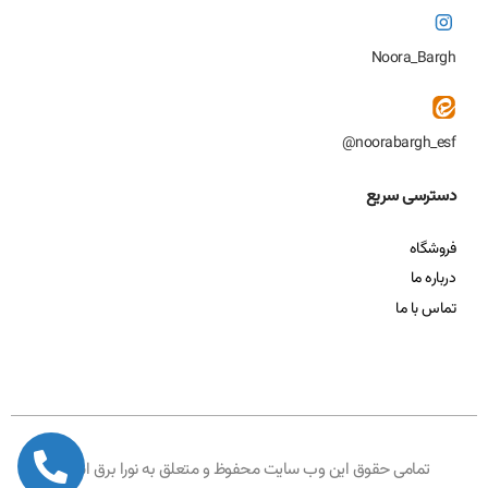
Noora_Bargh
noorabargh_esf@
دسترسی سریع
فروشگاه
درباره ما
تماس با ما
تمامی حقوق این وب سایت محفوظ و متعلق به نورا برق است