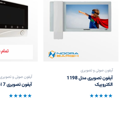
تمام 
آیفون صوتی و تصویری
آیفون صوتی و تصویری
آیفون تصویری مدل 1198
الکتروپیک
آیفون تصویری 7 اینچ K70 کالیوز
نمره
نمره
0
0
از
از
5
5