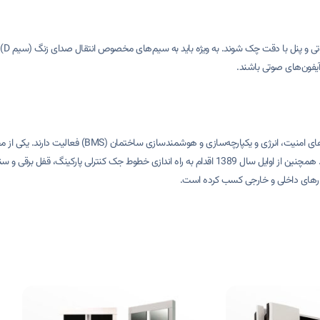
یفون‌های صوتی باشند.
این شرکت کار خود را از سال 1364 آغاز کرده،و با خانواده‌ی 480 نفره در زم
آیفون است که در دو نوع:صوتی، تصویری با حافظه و بدون حافظه تولید می‌شود. همچنین از اوایل سال 1389 اقدام به راه اند
ازارهای داخلی و خارجی کسب کرده است.