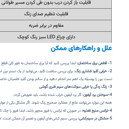
قابلیت باز کردن درب بدون طی کردن مسیر طولانی
قابلیت تنظیم صدای زنگ
مقاوم در برابر ضربه
دارای چراغ LED سبز رنگ کوچک
علل و راهکارهای ممکن
1- قطعی برق ساختمان:
ابتدا بررسی کنید که آیا برق ساختمان به طور کلی قط
2- خرابی کلید فشاری زنگ
: برای بررسی سلامت کلید، می‌توانید از یک تستر بیزر ا
تست بیزر را بوسیله یک اهم متر انجام دهید و از سالم بودن کلید اطمینان حاصل
3- زنگ زدگی یا خرابی سوکت‌های سیم فنری گوشی
4-سوختن برد آیفون
: اگر برد آیفون خراب شده باشد، باید تعویض گردد.
همه این موارد می‌توانند مانع از عملکرد صحیح زنگ شوند. اگر مشکل یکی از موارد
4-ترانس منبع تغذیه:
در صورتی که ترانس با فیوز مجهز باشد، ابتدا فیوز را چک
5-مشکل در سیم‌کشی:
بررسی سیم کشی‌های آیفون و تعمیر آن ممکن است، لاز