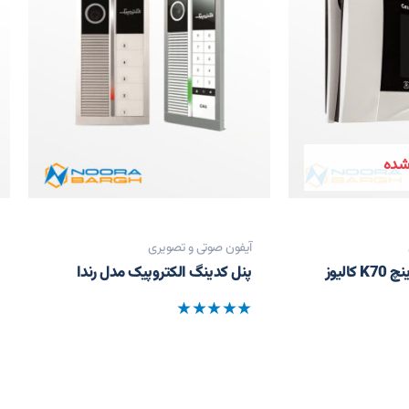
شده
آیفون صوتی و تصویری
پنل کدینگ الکتروپیک مدل رندا
نمره
0
از
5