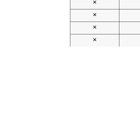
✕
✕
✕
✕