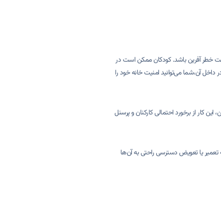
 است خطر آفرین باشد. کودکان ممکن است در
 کنند، که هر دو می‌تواند بسیار خطرناک باشد. با استفاده از یک داکت برق ساده 20*20 و قراردادن سیم‌ها در داخل آن،شما می‌توانید امنیت خانه خود را
 این کار از برخورد احتمالی کارکنان و پرسنل
ه تعمیر یا تعویض دسترسی راحتی به آن‌ها