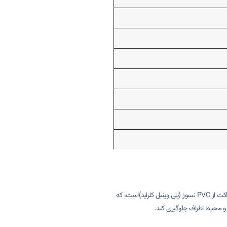
طراحی ساده و مستطیل شکل این داکت برق با اندازه ی 20*20 و طول شاخه 2 متری است، که قابلیت جای دادن انواع مختلف سیم ها وکابل ها را دارد. مواد ساخت این داکت از PVC نسوز (پلی وینیل کلراید)است، که
ا و محیط اطراف جلوگیری کند.