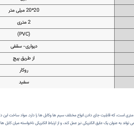
20*20 میلی متر
2 متری
(PVC)
دیواری- سقفی
از طریق پیچ
روکار
سفید
واند به عنوان یک عایق الکتریکی نیز عمل کند، و از ارتباط الکتریکی ناخواسته میان کابل ه