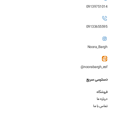
09139751014
09133655595
Noora_Bargh
noorabargh_esf@
دسترسی سریع
فروشگاه
درباره ما
تماس با ما