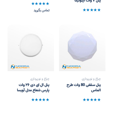
پنل ۷ وات اپتونیکا
نمره
تماس بگیرید
0
نمره
از
0
5
از
5
چراغ و نورپردازی
چراغ و نورپردازی
پنل سقفی 80 وات طرح
پنل ال ای دی ۲۶ وات
الماس
پارس شعاع مدل آویسا
نمره
نمره
0
0