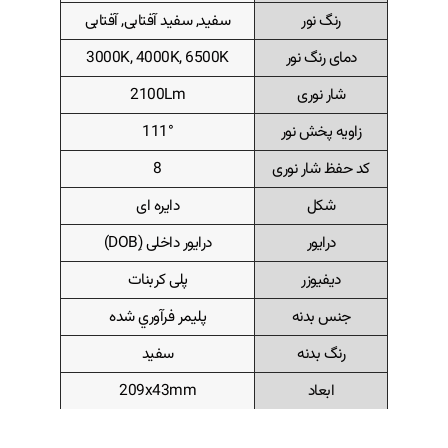
رنگ نور
سفید, سفید آفتابی, آفتابی
دمای رنگ نور
3000K, 4000K, 6500K
شار نوری
2100Lm
زاویه پخش نور
111°
کد حفظ شار نوری
8
شکل
دایره ای
درایور
درایور داخلی (ِDOB)
دیفیوزر
پلی کربنات
جنس بدنه
پليمر فرآوري شده
رنگ بدنه
سفید
ابعاد
209x43mm