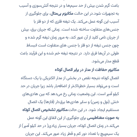
باعث گرم شدن بیش از حد سیم‌ها و در نتیجه آتش‌سوزی و آسیب
به تجهیزات شود.در این حالت
مکانیزم بی‌متال
، برای جلوگیری از
آسیب این گونه عمل می‌کند. یک تیغه فلزی که از دو فلز با
جنس‌های متفاوت ساخته شده است. زمانی که جریان برق، بیش
از جریان نامی کلید از آن عبور کند، به مرور زمان تیغه گرم شده و
چون جنس تیغه از دو فلز با جنس های متفاوت است انبساط
طولی در آن‌ها فرق دارد. در نتیجه تیغه خم شده و این فرآیند باعث
قطع مدار می‌شود.
مکانیزم حفاظت از مدار در برابر اتصال کوتاه
اتصال کوتاه نتیجه نقص در بخشی از مدار الکتریکی یا یک دستگاه
است و می‌تواند بسیار خطرناک‌تر از اضافه‌بار باشد زیرا جریان در حد
کیلو آمپر است. این وضعیت زمانی رخ می‌دهد که بین هادی‌های
خنثی (نول و زمین) و سایر هادی‌ها برق‌دار (فازها) یک اتصال
مستقیم ایجاد شود. در این حالت،
مکانیزم تشخیص اتصال کوتاه
به صورت مغناطیسی
برای جلوگیری از این اتفاق این گونه عمل
می‌کند.در زمان اتصال کوتاه، جریان بسیار زیادی( در حد کیلو آمپر) از
یک سیم‌پیچ با تعداد دور کم و قطر زیاد عبور می‌کند. این جریان