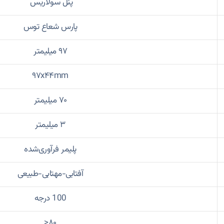
پنل سولاریس
پارس شعاع توس
۹۷ میلیمتر
۹۷x۴۴mm
۷۰ میلیمتر
۳ میلیمتر
پلیمر فرآوری‌شده
آفتابی-مهتابی-طبیعی
100 درجه
۸۰<