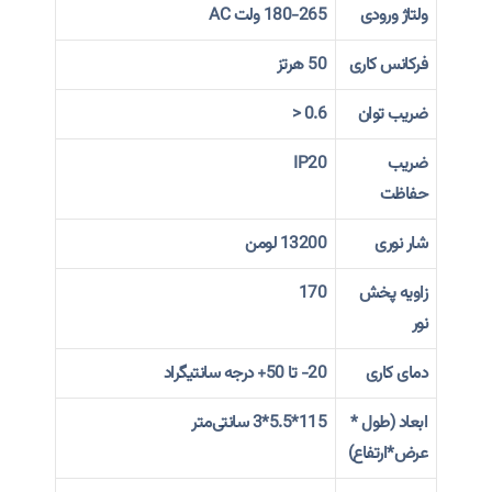
ولتاژ ورودی
180-265 ولت AC
فرکانس کاری
50 هرتز
ضریب توان
0.6 <
ضریب
IP20
حفاظت
شار نوری
13200 لومن
زاویه پخش
170
نور
دمای کاری
20- تا 50+ درجه سانتیگراد
ابعاد (طول *
115*5.5*3 سانتی‌متر
عرض*ارتفاع)