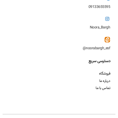
09133655595
Noora_Bargh
noorabargh_esf@
دسترسی سریع
فروشگاه
درباره ما
تماس با ما