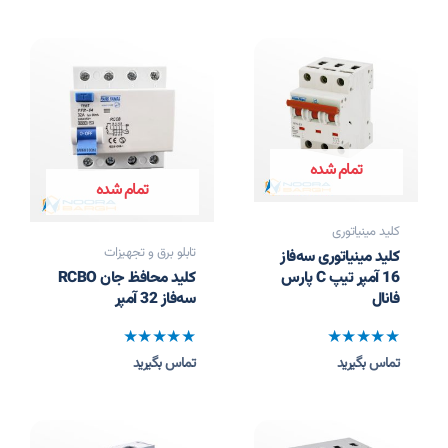
تمام شده
تمام شده
کلید مینیاتوری
تابلو برق و تجهیزات
کلید مینیاتوری سه‌فاز
16 آمپر تیپ C پارس
کلید محافظ جان RCBO
فانال
سه‌فاز 32 آمپر
نمره
نمره
تماس بگیرید
تماس بگیرید
0
0
از
از
5
5