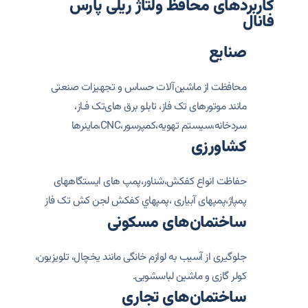
کاربردهای محافظ ولتاژ ریلی پارس
فانال
صنایع
محافظت از ماشین‌آلات حساس و تجهیزات صنعتی
مانند موتورهای تک فاز، تابلو برق هاى‌تک فـاز،
سردخانه،سیستم تهویه،کمپرسور،CNC،ماینرها
کشاورزی
حفاظت انواع کفکش،شناور،پمپ های ایستگاههای
پمپاژ،پمپهای آبیاری ،پمپهاي کفکش لجن کش تک فاز
ساختمان‌های مسکونی
جلوگیری از آسیب به لوازم خانگی مانند یخچال، تلویزیون،
کولر گازی و ماشین لباسشویی.
ساختمان‌های تجاری